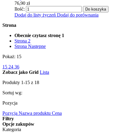
76,90 zł
Ilość:
Do koszyka
Dodaj do listy życzeń
Dodaj do porównania
Strona
Obecnie czytasz stronę
1
Strona
2
Strona
Następne
Pokaż:
15
15
24
36
Zobacz jako
Grid
Lista
Produkty
1
-
15
z
18
Sortuj wg:
Pozycja
Pozycja
Nazwa produktu
Cena
Filtry
Opcje zakupów
Kategoria