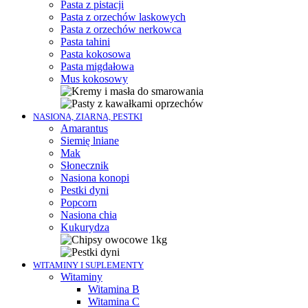
Pasta z pistacji
Pasta z orzechów laskowych
Pasta z orzechów nerkowca
Pasta tahini
Pasta kokosowa
Pasta migdałowa
Mus kokosowy
NASIONA, ZIARNA, PESTKI
Amarantus
Siemię lniane
Mak
Słonecznik
Nasiona konopi
Pestki dyni
Popcorn
Nasiona chia
Kukurydza
WITAMINY I SUPLEMENTY
Witaminy
Witamina B
Witamina C