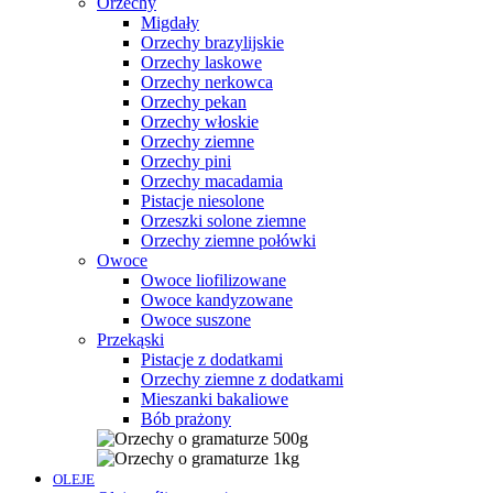
Orzechy
Migdały
Orzechy brazylijskie
Orzechy laskowe
Orzechy nerkowca
Orzechy pekan
Orzechy włoskie
Orzechy ziemne
Orzechy pini
Orzechy macadamia
Pistacje niesolone
Orzeszki solone ziemne
Orzechy ziemne połówki
Owoce
Owoce liofilizowane
Owoce kandyzowane
Owoce suszone
Przekąski
Pistacje z dodatkami
Orzechy ziemne z dodatkami
Mieszanki bakaliowe
Bób prażony
OLEJE