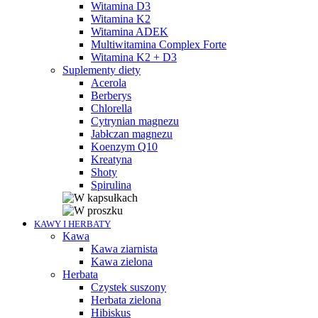
Witamina D3
Witamina K2
Witamina ADEK
Multiwitamina Complex Forte
Witamina K2 + D3
Suplementy diety
Acerola
Berberys
Chlorella
Cytrynian magnezu
Jabłczan magnezu
Koenzym Q10
Kreatyna
Shoty
Spirulina
KAWY I HERBATY
Kawa
Kawa ziarnista
Kawa zielona
Herbata
Czystek suszony
Herbata zielona
Hibiskus