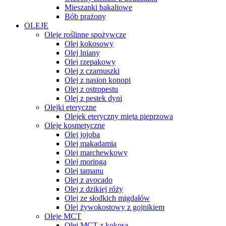
Mieszanki bakaliowe
Bób prażony
OLEJE
Oleje roślinne spożywcze
Olej kokosowy
Olej lniany
Olej rzepakowy
Olej z czarnuszki
Olej z nasion konopi
Olej z ostropestu
Olej z pestek dyni
Olejki eteryczne
Olejek eteryczny mięta pieprzowa
Oleje kosmetyczne
Olej jojoba
Olej makadamia
Olej marchewkowy
Olej moringa
Olej tamanu
Olej z avocado
Olej z dzikiej róży
Olej ze słodkich migdałów
Olej żywokostowy z gojnikiem
Oleje MCT
Olej MCT z kokosa