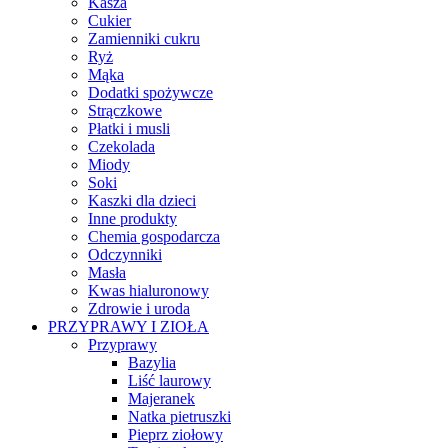
Kasza
Cukier
Zamienniki cukru
Ryż
Mąka
Dodatki spożywcze
Strączkowe
Płatki i musli
Czekolada
Miody
Soki
Kaszki dla dzieci
Inne produkty
Chemia gospodarcza
Odczynniki
Masła
Kwas hialuronowy
Zdrowie i uroda
PRZYPRAWY I ZIOŁA
Przyprawy
Bazylia
Liść laurowy
Majeranek
Natka pietruszki
Pieprz ziołowy