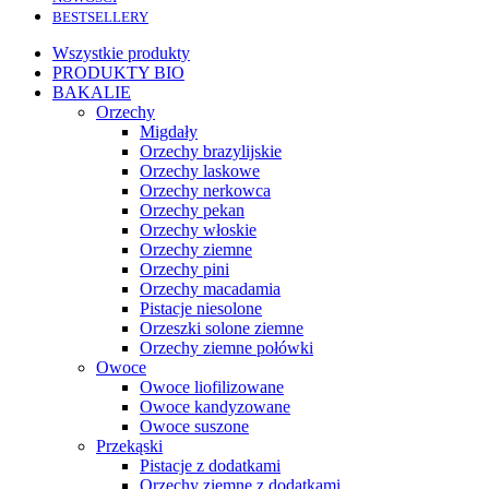
BESTSELLERY
Wszystkie produkty
PRODUKTY BIO
BAKALIE
Orzechy
Migdały
Orzechy brazylijskie
Orzechy laskowe
Orzechy nerkowca
Orzechy pekan
Orzechy włoskie
Orzechy ziemne
Orzechy pini
Orzechy macadamia
Pistacje niesolone
Orzeszki solone ziemne
Orzechy ziemne połówki
Owoce
Owoce liofilizowane
Owoce kandyzowane
Owoce suszone
Przekąski
Pistacje z dodatkami
Orzechy ziemne z dodatkami