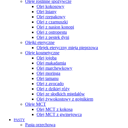
Oleje roślinne spożywcze
Olej kokosowy
Olej lniany
Olej rzepakowy
Olej z czarnuszki
Olej z nasion konopi
Olej z ostropestu
Olej z pestek dyni
Olejki eteryczne
Olejek eteryczny mięta pieprzowa
Oleje kosmetyczne
Olej jojoba
Olej makadamia
Olej marchewkowy
Olej moringa
Olej tamanu
Olej z avocado
Olej z dzikiej róży
Olej ze słodkich migdałów
Olej żywokostowy z gojnikiem
Oleje MCT
Olej MCT z kokosa
Olej MCT z gwinejowca
PASTY
Pasta orzechowa