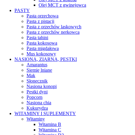
Olej MCT z gwinejowca
PASTY
Pasta orzechowa
Pasta z pistacji
Pasta z orzechów laskowych
Pasta z orzechów nerkowca
Pasta tahini
Pasta kokosowa
Pasta migdałowa
Mus kokosowy
NASIONA, ZIARNA, PESTKI
Amarantus
Siemię lniane
Mak
Słonecznik
Nasiona konopi
Pestki dyni
Popcorn
Nasiona chia
Kukurydza
WITAMINY I SUPLEMENTY
Witaminy
Witamina B
Witamina C