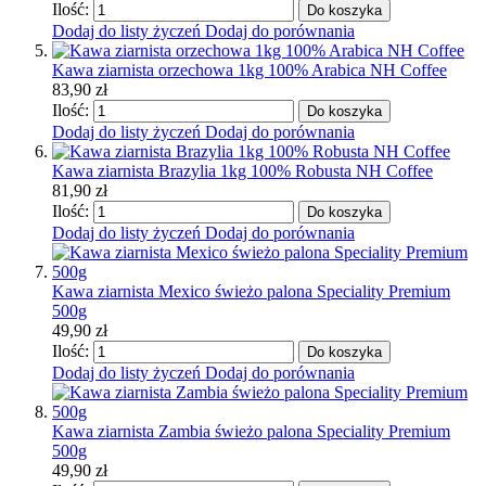
Ilość:
Do koszyka
Dodaj do listy życzeń
Dodaj do porównania
Kawa ziarnista orzechowa 1kg 100% Arabica NH Coffee
83,90 zł
Ilość:
Do koszyka
Dodaj do listy życzeń
Dodaj do porównania
Kawa ziarnista Brazylia 1kg 100% Robusta NH Coffee
81,90 zł
Ilość:
Do koszyka
Dodaj do listy życzeń
Dodaj do porównania
Kawa ziarnista Mexico świeżo palona Speciality Premium
500g
49,90 zł
Ilość:
Do koszyka
Dodaj do listy życzeń
Dodaj do porównania
Kawa ziarnista Zambia świeżo palona Speciality Premium
500g
49,90 zł