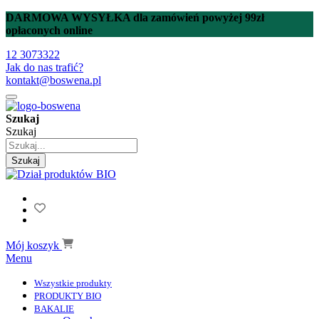
DARMOWA WYSYŁKA dla zamówień powyżej 99zł
opłaconych online
12 3073322
Jak do nas trafić?
kontakt@boswena.pl
Szukaj
Szukaj
Szukaj
Mój koszyk
Menu
Wszystkie produkty
PRODUKTY BIO
BAKALIE