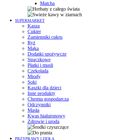
Matcha
SUPERMARKET
Kasza
Cukier
Zamienniki cukru
Ryż
Mąka
Dodatki spożywcze
Strączkowe
Płatki i musli
Czekolada
Miody
Soki
Kaszki dla dzieci
Inne produkty
Chemia gospodarcza
Odczynniki
Masła
Kwas hialuronowy
Zdrowie i uroda
PRZYPRAWY I ZIOŁA