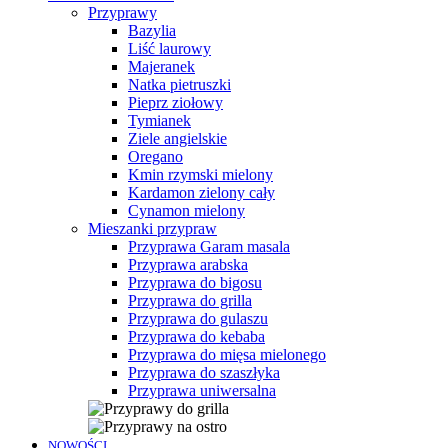
Przyprawy
Bazylia
Liść laurowy
Majeranek
Natka pietruszki
Pieprz ziołowy
Tymianek
Ziele angielskie
Oregano
Kmin rzymski mielony
Kardamon zielony cały
Cynamon mielony
Mieszanki przypraw
Przyprawa Garam masala
Przyprawa arabska
Przyprawa do bigosu
Przyprawa do grilla
Przyprawa do gulaszu
Przyprawa do kebaba
Przyprawa do mięsa mielonego
Przyprawa do szaszłyka
Przyprawa uniwersalna
NOWOŚCI